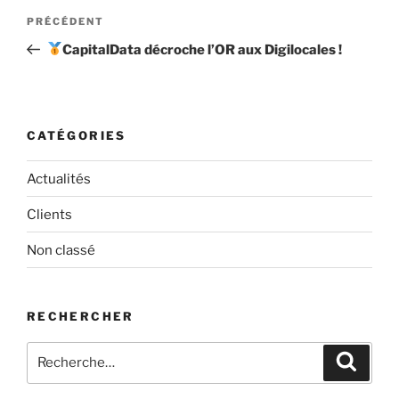
Navigation
Article
PRÉCÉDENT
de
précédent
CapitalData décroche l’OR aux Digilocales !
l’article
CATÉGORIES
Actualités
Clients
Non classé
RECHERCHER
Recherche
Recher
pour
: