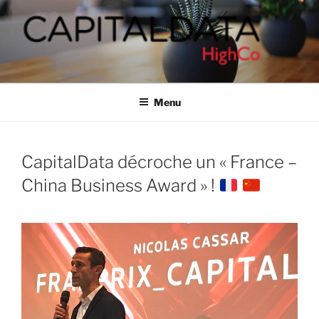
Aller
au
contenu
principal
CAPITALDATA
People-based marketing solutions
Menu
CapitalData décroche un « France –
China Business Award » !