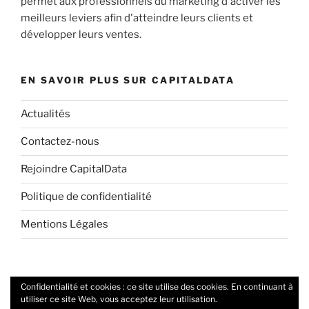
permet aux professionnels du marketing d'activer les
meilleurs leviers afin d'atteindre leurs clients et
développer leurs ventes.
EN SAVOIR PLUS SUR CAPITALDATA
Actualités
Contactez-nous
Rejoindre CapitalData
Politique de confidentialité
Mentions Légales
Confidentialité et cookies : ce site utilise des cookies. En continuant à
Twitter
Linkedin
utiliser ce site Web, vous acceptez leur utilisation.