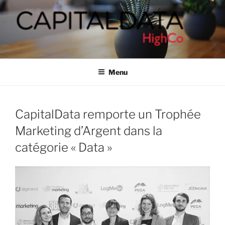
Aller
au
contenu
principal
CAPITALDATA
People-based marketing solutions
Menu
CapitalData remporte un Trophée
Marketing d’Argent dans la
catégorie « Data »