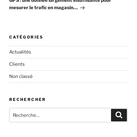
GPS : une donnée largement insuffisante pour
mesurer le trafic en magasin…
CATÉGORIES
Actualités
Clients
Non classé
RECHERCHER
Recherche
Recher
pour
: