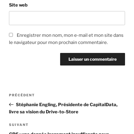
Site web
Enregistrer mon nom, mon e-mail et mon site dans
le navigateur pour mon prochain commentaire.
Navigation
Article
PRÉCÉDENT
de
précédent
Stéphanie Engling, Présidente de CapitalData,
l’article
livre sa vision du Drive-to-Store
Article
SUIVANT
suivant