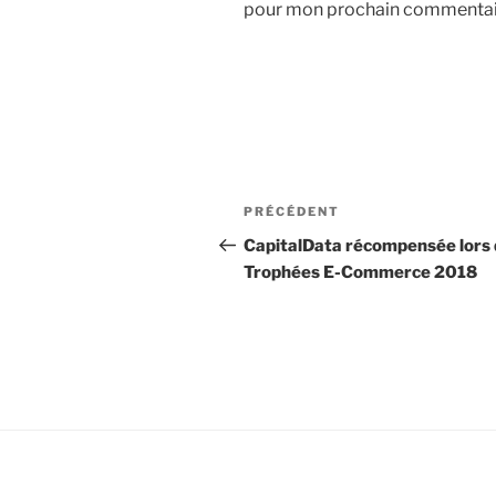
pour mon prochain commentai
Navigation
Article
PRÉCÉDENT
de
précédent
CapitalData récompensée lors
Trophées E-Commerce 2018
l’article