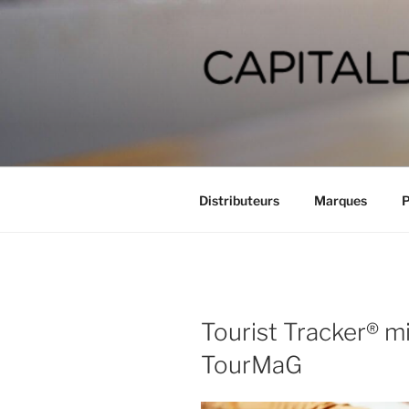
Aller
au
contenu
principal
CAPITALD
People-based marketing solut
Distributeurs
Marques
P
Tourist Tracker® m
TourMaG