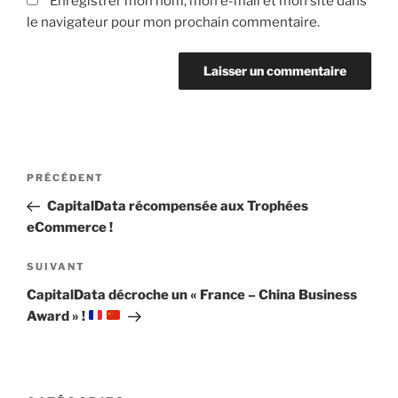
Enregistrer mon nom, mon e-mail et mon site dans
le navigateur pour mon prochain commentaire.
Navigation
Article
PRÉCÉDENT
de
précédent
CapitalData récompensée aux Trophées
l’article
eCommerce !
Article
SUIVANT
suivant
CapitalData décroche un « France – China Business
Award » !