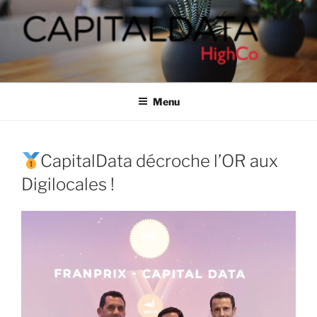
Aller
au
contenu
principal
CAPITALDATA
People-based marketing solutions
Menu
CapitalData décroche l’OR aux
Digilocales !