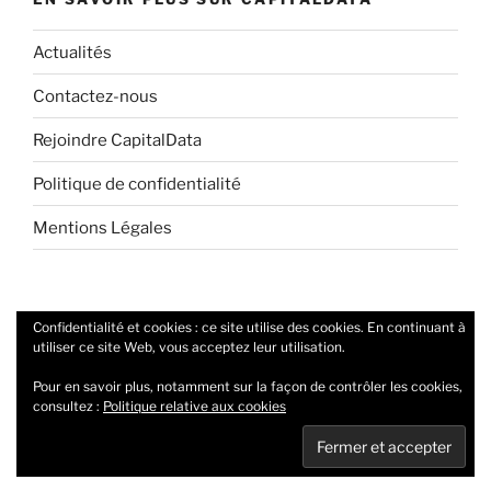
Actualités
Contactez-nous
Rejoindre CapitalData
Politique de confidentialité
Mentions Légales
Confidentialité et cookies : ce site utilise des cookies. En continuant à
Twitter
Linkedin
utiliser ce site Web, vous acceptez leur utilisation.
Pour en savoir plus, notamment sur la façon de contrôler les cookies,
consultez :
Politique relative aux cookies
Politique de confidentialité
Fièrement propulsé par
WordPress