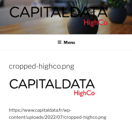
Aller
au
contenu
principal
CAPITALDATA
People-based marketing solutions
Menu
cropped-highco.png
https://www.capitaldata.fr/wp-
content/uploads/2022/07/cropped-highco.png