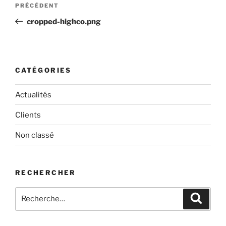
Article
PRÉCÉDENT
de
précédent
cropped-highco.png
l’article
CATÉGORIES
Actualités
Clients
Non classé
RECHERCHER
Recherche
Recher
pour
: