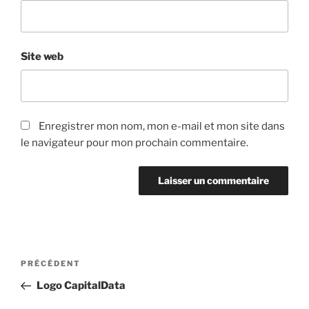
Site web
Enregistrer mon nom, mon e-mail et mon site dans
le navigateur pour mon prochain commentaire.
Navigation
Article
PRÉCÉDENT
de
précédent
Logo CapitalData
l’article