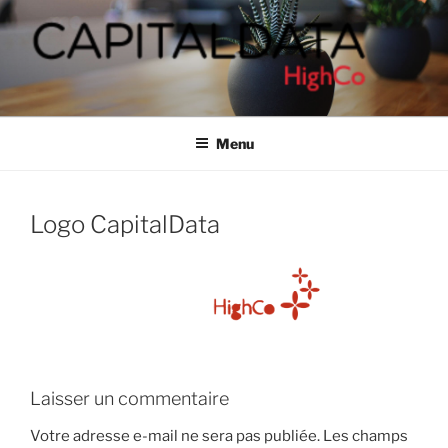
Aller
au
contenu
principal
CAPITALDATA
People-based marketing solutions
Menu
Logo CapitalData
Laisser un commentaire
Votre adresse e-mail ne sera pas publiée.
Les champs