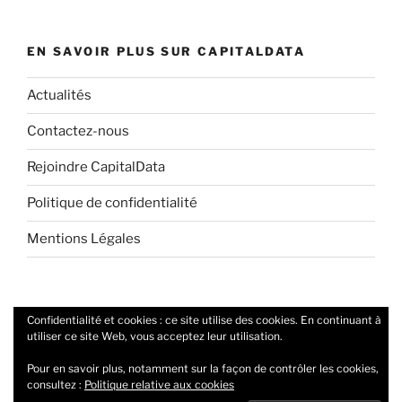
EN SAVOIR PLUS SUR CAPITALDATA
Actualités
Contactez-nous
Rejoindre CapitalData
Politique de confidentialité
Mentions Légales
Confidentialité et cookies : ce site utilise des cookies. En continuant à
Twitter
Linkedin
utiliser ce site Web, vous acceptez leur utilisation.
Pour en savoir plus, notamment sur la façon de contrôler les cookies,
consultez :
Politique relative aux cookies
Politique de confidentialité
Fièrement propulsé par