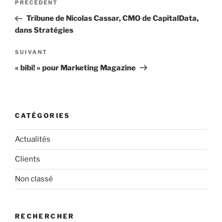
Article
PRÉCÉDENT
de
précédent
Tribune de Nicolas Cassar, CMO de CapitalData,
l’article
dans Stratégies
Article
SUIVANT
suivant
« bibi! » pour Marketing Magazine
CATÉGORIES
Actualités
Clients
Non classé
RECHERCHER