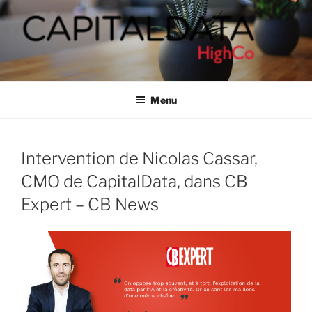
Aller
au
contenu
principal
CAPITALDATA
People-based marketing solutions
Menu
Intervention de Nicolas Cassar,
CMO de CapitalData, dans CB
Expert – CB News