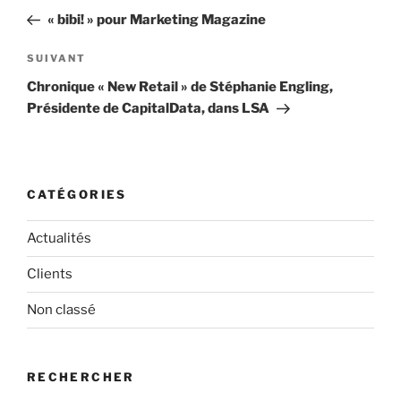
de
précédent
« bibi! » pour Marketing Magazine
l’article
Article
SUIVANT
suivant
Chronique « New Retail » de Stéphanie Engling,
Présidente de CapitalData, dans LSA
CATÉGORIES
Actualités
Clients
Non classé
RECHERCHER