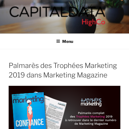
Aller
au
contenu
principal
CAPITALDATA
People-based marketing solutions
Menu
Palmarès des Trophées Marketing
2019 dans Marketing Magazine